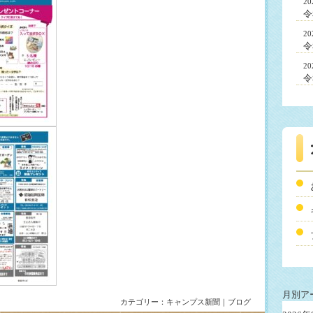
2
令
2
令
2
令
月別ア
カテゴリー：
キャンプス新聞
｜
ブログ