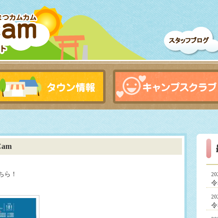
am
こちら！
2
令
2
令