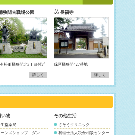
桶狭間古戦場公園
長福寺
有松町桶狭間北3丁目付近
緑区桶狭間427番地
詳しく
詳しく
買い物
その他生活
新生堂薬局
さそうクリニック
ジーンズショップ ダン
税理士法人税金相談センター