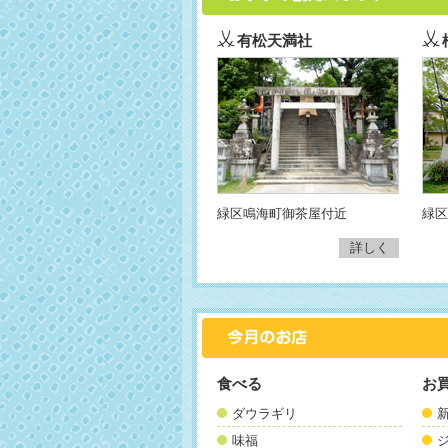
有松天満社
緑区鳴海町御茶屋付近
緑区
詳しく
食べる
お
ダウラギリ
味福