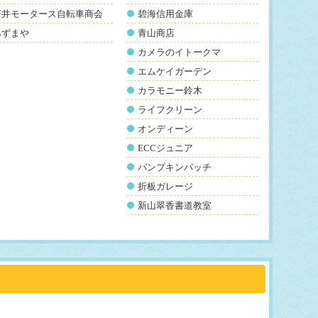
平井モータース自転車商会
碧海信用金庫
あずまや
青山商店
カメラのイトークマ
エムケイガーデン
カラモニー鈴木
ライフクリーン
オンディーン
ECCジュニア
パンプキンパッチ
折板ガレージ
新山翠香書道教室