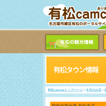
有松camcamトップページ
»
今月のお店
»