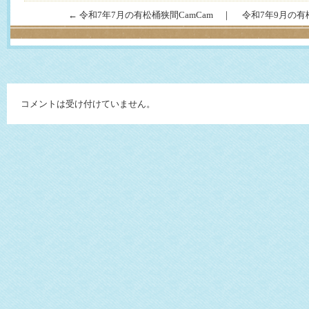
←
令和7年7月の有松桶狭間CamCam
｜
令和7年9月の有
コメントは受け付けていません。